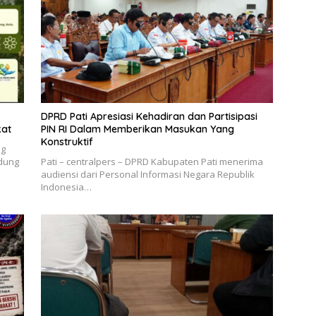
DPRD Pati Apresiasi Kehadiran dan Partisipasi
kat
PIN RI Dalam Memberikan Masukan Yang
Konstruktif
ng
ndung
Pati – centralpers – DPRD Kabupaten Pati menerima
audiensi dari Personal Informasi Negara Republik
Indonesia…