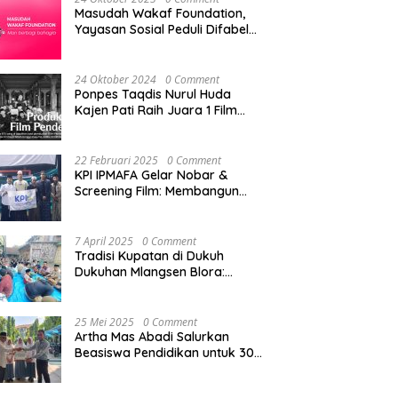
Masudah Wakaf Foundation,
Yayasan Sosial Peduli Difabel
di Pati
24 Oktober 2024
0 Comment
Ponpes Taqdis Nurul Huda
Kajen Pati Raih Juara 1 Film
Pendek Pesantren Tingkat
Nasional
22 Februari 2025
0 Comment
KPI IPMAFA Gelar Nobar &
Screening Film: Membangun
Kreativitas Mahasiswa di Era
Digital
7 April 2025
0 Comment
Tradisi Kupatan di Dukuh
Dukuhan Mlangsen Blora:
Akulturasi Budaya dan
Penguatan Tali Persaudaraan
25 Mei 2025
0 Comment
Artha Mas Abadi Salurkan
Beasiswa Pendidikan untuk 300
Siswa