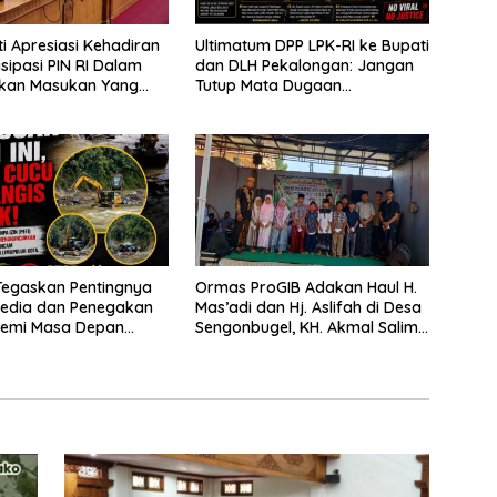
i Apresiasi Kehadiran
Ultimatum DPP LPK-RI ke Bupati
isipasi PIN RI Dalam
dan DLH Pekalongan: Jangan
kan Masukan Yang
Tutup Mata Dugaan
tif
Pencemaran Limbah Laundry,
Siap Tempuh Jalur Hukum
Sampai Tingkat Pusat
egaskan Pentingnya
Ormas ProGIB Adakan Haul H.
Media dan Penegakan
Mas’adi dan Hj. Aslifah di Desa
emi Masa Depan
Sengonbugel, KH. Akmal Salim
en Limapuluh Kota
Ajak Jamaah Perbanyak Amal
Saleh