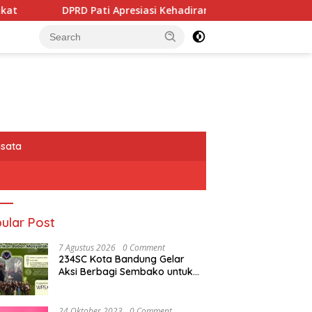
siasi Kehadiran dan Partisipasi PIN RI Dalam Memberikan Masu
isata
ular Post
7 Agustus 2026
0 Comment
234SC Kota Bandung Gelar
Aksi Berbagi Sembako untuk
Ringankan Beban Masyarakat
24 Oktober 2023
0 Comment