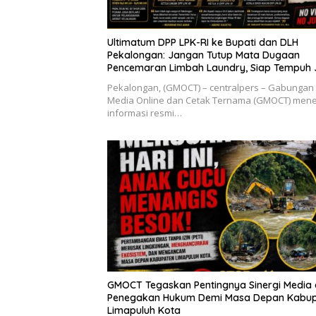
Ultimatum DPP LPK-RI ke Bupati dan DLH
Pekalongan: Jangan Tutup Mata Dugaan
Pencemaran Limbah Laundry, Siap Tempuh 
Hukum Sampai Tingkat Pusat
Pekalongan, (GMOCT) – centralpers – Gabungan
Media Online dan Cetak Ternama (GMOCT) men
informasi resmi…
GMOCT Tegaskan Pentingnya Sinergi Media
Penegakan Hukum Demi Masa Depan Kabu
Limapuluh Kota