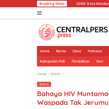
Skip
234SC Kota Bandung Gelar Aksi Berbagi Semb
Breaking News
to
content
Home
Berita
Desa
Patinews
Kabupaten Pati
Pendidikan
Seni
Home
Berita
BERITA
Bahaya HIV Muntama
Waspada Tak Jerumus