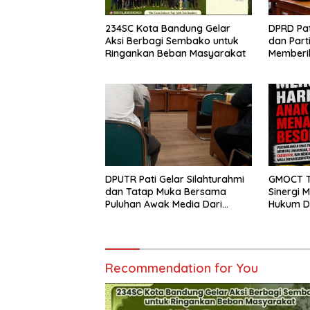
234SC Kota Bandung Gelar
DPRD Pat
Aksi Berbagi Sembako untuk
dan Part
Ringankan Beban Masyarakat
Memberi
Konstruk
DPUTR Pati Gelar Silahturahmi
GMOCT T
dan Tatap Muka Bersama
Sinergi 
Puluhan Awak Media Dari
Hukum D
Berbagai Perusahaan Pers di
Kabupat
Pati
Recommendation for You