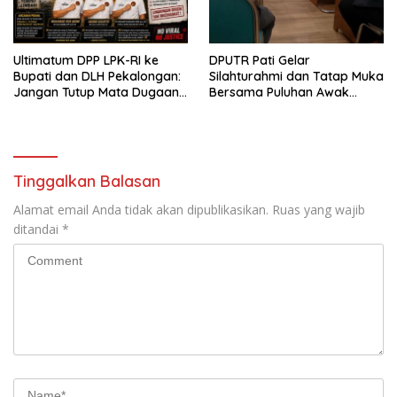
Ultimatum DPP LPK-RI ke
DPUTR Pati Gelar
Bupati dan DLH Pekalongan:
Silahturahmi dan Tatap Muka
Jangan Tutup Mata Dugaan
Bersama Puluhan Awak
Pencemaran Limbah
Media Dari Berbagai
Laundry, Siap Tempuh Jalur
Perusahaan Pers di Pati
Hukum Sampai Tingkat Pusat
Tinggalkan Balasan
Alamat email Anda tidak akan dipublikasikan.
Ruas yang wajib
ditandai
*