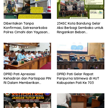
Diberitakan Tanpa
234SC Kota Bandung Gelar
Konfirmasi, Satresnarkoba
Aksi Berbagi Sembako untuk
Polres Cimahi dan Yayasan
Ringankan Beban
Ultra Jadi Korban Narasi
Masyarakat
Sepihak
DPRD Pati Apresiasi
DPRD Pati Gelar Rapat
Kehadiran dan Partisipasi PIN
Paripurna Istimewa di HUT
RI Dalam Memberikan
Kabupaten Pati Ke 703
Masukan Yang Konstruktif