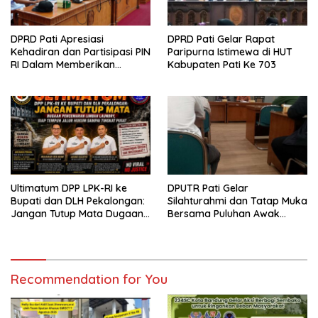
DPRD Pati Apresiasi
DPRD Pati Gelar Rapat
Kehadiran dan Partisipasi PIN
Paripurna Istimewa di HUT
RI Dalam Memberikan
Kabupaten Pati Ke 703
Masukan Yang Konstruktif
Ultimatum DPP LPK-RI ke
DPUTR Pati Gelar
Bupati dan DLH Pekalongan:
Silahturahmi dan Tatap Muka
Jangan Tutup Mata Dugaan
Bersama Puluhan Awak
Pencemaran Limbah
Media Dari Berbagai
Laundry, Siap Tempuh Jalur
Perusahaan Pers di Pati
Hukum Sampai Tingkat Pusat
Recommendation for You