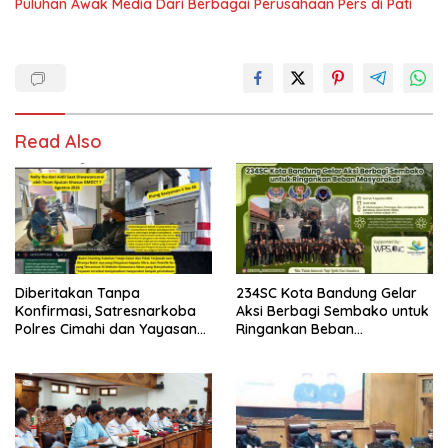
Puluhan Awak Media Dari Berbagai Perusahaan Pers di Pati
Read Also
Diberitakan Tanpa
234SC Kota Bandung Gelar
Konfirmasi, Satresnarkoba
Aksi Berbagi Sembako untuk
Polres Cimahi dan Yayasan
Ringankan Beban
Ultra Jadi Korban Narasi
Masyarakat
Sepihak