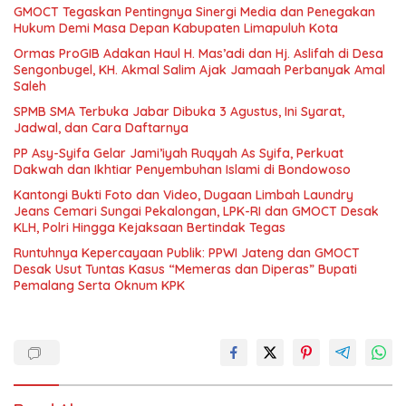
GMOCT Tegaskan Pentingnya Sinergi Media dan Penegakan
Hukum Demi Masa Depan Kabupaten Limapuluh Kota
Ormas ProGIB Adakan Haul H. Mas’adi dan Hj. Aslifah di Desa
Sengonbugel, KH. Akmal Salim Ajak Jamaah Perbanyak Amal
Saleh
SPMB SMA Terbuka Jabar Dibuka 3 Agustus, Ini Syarat,
Jadwal, dan Cara Daftarnya
PP Asy-Syifa Gelar Jami’iyah Ruqyah As Syifa, Perkuat
Dakwah dan Ikhtiar Penyembuhan Islami di Bondowoso
Kantongi Bukti Foto dan Video, Dugaan Limbah Laundry
Jeans Cemari Sungai Pekalongan, LPK-RI dan GMOCT Desak
KLH, Polri Hingga Kejaksaan Bertindak Tegas
Runtuhnya Kepercayaan Publik: PPWI Jateng dan GMOCT
Desak Usut Tuntas Kasus “Memeras dan Diperas” Bupati
Pemalang Serta Oknum KPK