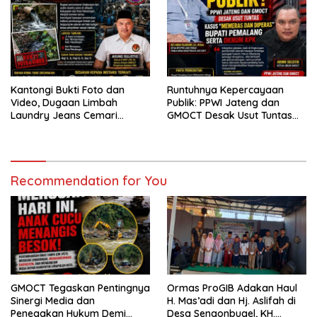
Kantongi Bukti Foto dan
Runtuhnya Kepercayaan
Video, Dugaan Limbah
Publik: PPWI Jateng dan
Laundry Jeans Cemari
GMOCT Desak Usut Tuntas
Sungai Pekalongan, LPK-RI
Kasus “Memeras dan
dan GMOCT Desak KLH, Polri
Diperas” Bupati Pemalang
Hingga Kejaksaan Bertindak
Serta Oknum KPK
Tegas
Recommendation for You
GMOCT Tegaskan Pentingnya
Ormas ProGIB Adakan Haul
Sinergi Media dan
H. Mas’adi dan Hj. Aslifah di
Penegakan Hukum Demi
Desa Sengonbugel, KH.