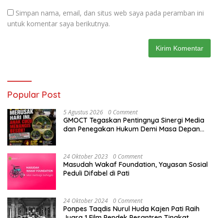
Simpan nama, email, dan situs web saya pada peramban ini
untuk komentar saya berikutnya.
Popular Post
5 Agustus 2026
0 Comment
GMOCT Tegaskan Pentingnya Sinergi Media
dan Penegakan Hukum Demi Masa Depan
Kabupaten Limapuluh Kota
24 Oktober 2023
0 Comment
Masudah Wakaf Foundation, Yayasan Sosial
Peduli Difabel di Pati
24 Oktober 2024
0 Comment
Ponpes Taqdis Nurul Huda Kajen Pati Raih
Juara 1 Film Pendek Pesantren Tingkat