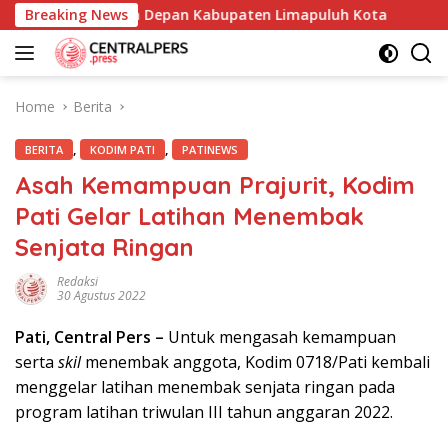
Skip
Demi Masa Depan Kabupaten Limapuluh Kota
Breaking News
Ormas Pr
to
content
Home
Berita
,
,
BERITA
KODIM PATI
PATINEWS
Asah Kemampuan Prajurit, Kodim
Pati Gelar Latihan Menembak
Senjata Ringan
Redaksi
30 Agustus 2022
Pati, Central Pers –
Untuk mengasah kemampuan
serta
skil
menembak anggota, Kodim 0718/Pati kembali
menggelar latihan menembak senjata ringan pada
program latihan triwulan III tahun anggaran 2022.