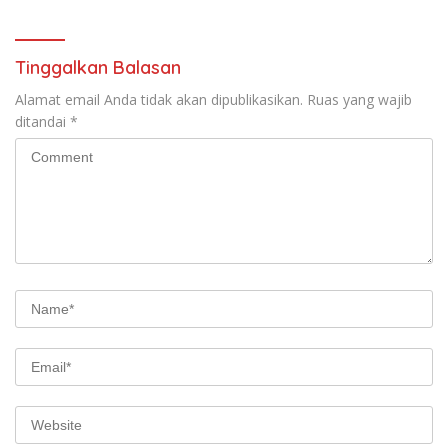
dan GMOCT Desak KLH, Polri
Diperas” Bupati Pemalang
Hingga Kejaksaan Bertindak
Serta Oknum KPK
Tegas
Tinggalkan Balasan
Alamat email Anda tidak akan dipublikasikan.
Ruas yang wajib
ditandai
*