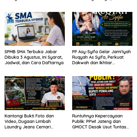
Masa Depan Kabupaten
Akmal Salim Ajak Jamaah
Limapuluh Kota
Perbanyak Amal Saleh
SPMB SMA Terbuka Jabar
PP Asy-Syifa Gelar Jami’iyah
Dibuka 3 Agustus, Ini Syarat,
Ruqyah As Syifa, Perkuat
Jadwal, dan Cara Daftarnya
Dakwah dan Ikhtiar
Penyembuhan Islami di
Bondowoso
Kantongi Bukti Foto dan
Runtuhnya Kepercayaan
Video, Dugaan Limbah
Publik: PPWI Jateng dan
Laundry Jeans Cemari
GMOCT Desak Usut Tuntas
Sungai Pekalongan, LPK-RI
Kasus “Memeras dan