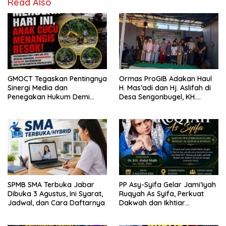
Read Also
GMOCT Tegaskan Pentingnya
Ormas ProGIB Adakan Haul
Sinergi Media dan
H. Mas’adi dan Hj. Aslifah di
Penegakan Hukum Demi
Desa Sengonbugel, KH.
Masa Depan Kabupaten
Akmal Salim Ajak Jamaah
Limapuluh Kota
Perbanyak Amal Saleh
SPMB SMA Terbuka Jabar
PP Asy-Syifa Gelar Jami’iyah
Dibuka 3 Agustus, Ini Syarat,
Ruqyah As Syifa, Perkuat
Jadwal, dan Cara Daftarnya
Dakwah dan Ikhtiar
Penyembuhan Islami di
Bondowoso