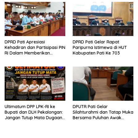
DPRD Pati Apresiasi
DPRD Pati Gelar Rapat
Kehadiran dan Partisipasi PIN
Paripurna Istimewa di HUT
RI Dalam Memberikan
Kabupaten Pati Ke 703
Masukan Yang Konstruktif
Ultimatum DPP LPK-RI ke
DPUTR Pati Gelar
Bupati dan DLH Pekalongan:
Silahturahmi dan Tatap Muka
Jangan Tutup Mata Dugaan
Bersama Puluhan Awak
Pencemaran Limbah
Media Dari Berbagai
Laundry, Siap Tempuh Jalur
Perusahaan Pers di Pati
Hukum Sampai Tingkat Pusat