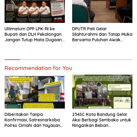
Ultimatum DPP LPK-RI ke
DPUTR Pati Gelar
Bupati dan DLH Pekalongan:
Silahturahmi dan Tatap Muka
Jangan Tutup Mata Dugaan
Bersama Puluhan Awak
Pencemaran Limbah
Media Dari Berbagai
Laundry, Siap Tempuh Jalur
Perusahaan Pers di Pati
Hukum Sampai Tingkat Pusat
Recommendation for You
Diberitakan Tanpa
234SC Kota Bandung Gelar
Konfirmasi, Satresnarkoba
Aksi Berbagi Sembako untuk
Polres Cimahi dan Yayasan
Ringankan Beban
Ultra Jadi Korban Narasi
Masyarakat
Sepihak