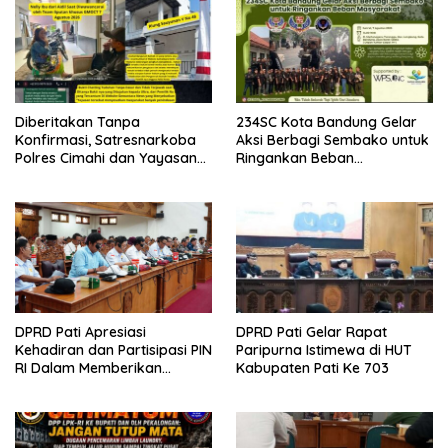
Diberitakan Tanpa
234SC Kota Bandung Gelar
Konfirmasi, Satresnarkoba
Aksi Berbagi Sembako untuk
Polres Cimahi dan Yayasan
Ringankan Beban
Ultra Jadi Korban Narasi
Masyarakat
Sepihak
DPRD Pati Apresiasi
DPRD Pati Gelar Rapat
Kehadiran dan Partisipasi PIN
Paripurna Istimewa di HUT
RI Dalam Memberikan
Kabupaten Pati Ke 703
Masukan Yang Konstruktif