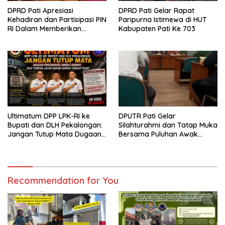
DPRD Pati Apresiasi
DPRD Pati Gelar Rapat
Kehadiran dan Partisipasi PIN
Paripurna Istimewa di HUT
RI Dalam Memberikan
Kabupaten Pati Ke 703
Masukan Yang Konstruktif
Ultimatum DPP LPK-RI ke
DPUTR Pati Gelar
Bupati dan DLH Pekalongan:
Silahturahmi dan Tatap Muka
Jangan Tutup Mata Dugaan
Bersama Puluhan Awak
Pencemaran Limbah
Media Dari Berbagai
Laundry, Siap Tempuh Jalur
Perusahaan Pers di Pati
Hukum Sampai Tingkat Pusat
Recommendation for You