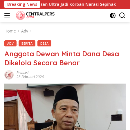
Skip
i dan Yayasan Ultra Jadi Korban Narasi Sepihak
Breaking News
234SC 
to
content
Home
Adv
,
,
ADV
BERITA
DESA
Anggota Dewan Minta Dana Desa
Dikelola Secara Benar
Redaksi
28 Februari 2026