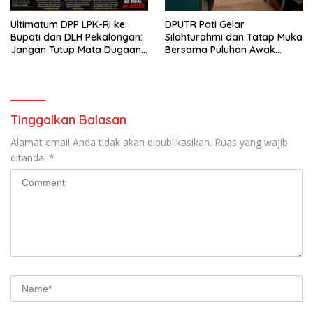
Ultimatum DPP LPK-RI ke
DPUTR Pati Gelar
Bupati dan DLH Pekalongan:
Silahturahmi dan Tatap Muka
Jangan Tutup Mata Dugaan
Bersama Puluhan Awak
Pencemaran Limbah
Media Dari Berbagai
Laundry, Siap Tempuh Jalur
Perusahaan Pers di Pati
Hukum Sampai Tingkat Pusat
Tinggalkan Balasan
Alamat email Anda tidak akan dipublikasikan.
Ruas yang wajib
ditandai
*