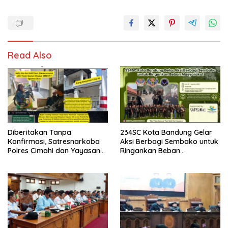
Read Also
Diberitakan Tanpa
234SC Kota Bandung Gelar
Konfirmasi, Satresnarkoba
Aksi Berbagi Sembako untuk
Polres Cimahi dan Yayasan
Ringankan Beban
Ultra Jadi Korban Narasi
Masyarakat
Sepihak