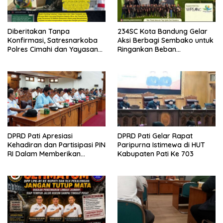
Diberitakan Tanpa
234SC Kota Bandung Gelar
Konfirmasi, Satresnarkoba
Aksi Berbagi Sembako untuk
Polres Cimahi dan Yayasan
Ringankan Beban
Ultra Jadi Korban Narasi
Masyarakat
Sepihak
DPRD Pati Apresiasi
DPRD Pati Gelar Rapat
Kehadiran dan Partisipasi PIN
Paripurna Istimewa di HUT
RI Dalam Memberikan
Kabupaten Pati Ke 703
Masukan Yang Konstruktif