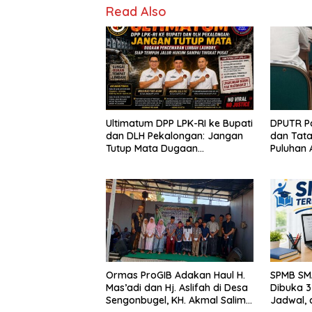
Read Also
Ultimatum DPP LPK-RI ke Bupati
DPUTR Pa
dan DLH Pekalongan: Jangan
dan Tat
Tutup Mata Dugaan
Puluhan 
Pencemaran Limbah Laundry,
Berbagai
Siap Tempuh Jalur Hukum
Pati
Sampai Tingkat Pusat
Ormas ProGIB Adakan Haul H.
SPMB SM
Mas’adi dan Hj. Aslifah di Desa
Dibuka 3 
Sengonbugel, KH. Akmal Salim
Jadwal, 