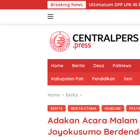
Skip
Ultimatum DPP LPK-RI ke Bupati dan DLH Pekal
Breaking News
to
content
Home
Berita
Desa
Patinews
Kabupaten Pati
Pendidikan
Seni
Home
Berita
,
,
,
BERITA
BERITA UTAMA
HEADLINE
PESTA
Adakan Acara Malam 
Joyokusumo Berdend