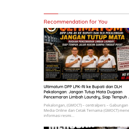
Ajak Jamaah Perbanyak Amal
Saleh
Recommendation for You
Ultimatum DPP LPK-RI ke Bupati dan DLH
Pekalongan: Jangan Tutup Mata Dugaan
Pencemaran Limbah Laundry, Siap Tempuh 
Hukum Sampai Tingkat Pusat
Pekalongan, (GMOCT) – centralpers – Gabungan
Media Online dan Cetak Ternama (GMOCT) men
informasi resmi…