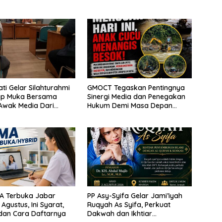
ti Gelar Silahturahmi
GMOCT Tegaskan Pentingnya
ap Muka Bersama
Sinergi Media dan Penegakan
Awak Media Dari
Hukum Demi Masa Depan
 Perusahaan Pers di
Kabupaten Limapuluh Kota
A Terbuka Jabar
PP Asy-Syifa Gelar Jami’iyah
Agustus, Ini Syarat,
Ruqyah As Syifa, Perkuat
dan Cara Daftarnya
Dakwah dan Ikhtiar