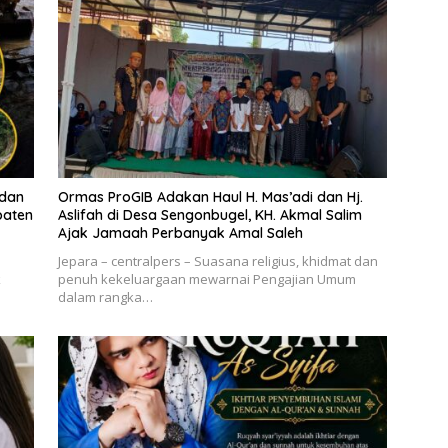
 dan
Ormas ProGIB Adakan Haul H. Mas’adi dan Hj.
paten
Aslifah di Desa Sengonbugel, KH. Akmal Salim
Ajak Jamaah Perbanyak Amal Saleh
Jepara – centralpers – Suasana religius, khidmat dan
k
penuh kekeluargaan mewarnai Pengajian Umum
dalam rangka…