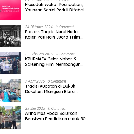
Sampai Tingkat Pusat
Masudah Wakaf Foundation,
Yayasan Sosial Peduli Difabel
di Pati
24 Oktober 2024
0 Comment
Ponpes Taqdis Nurul Huda
Kajen Pati Raih Juara 1 Film
Pendek Pesantren Tingkat
Nasional
22 Februari 2025
0 Comment
KPI IPMAFA Gelar Nobar &
Screening Film: Membangun
Kreativitas Mahasiswa di Era
Digital
7 April 2025
0 Comment
Tradisi Kupatan di Dukuh
Dukuhan Mlangsen Blora:
Akulturasi Budaya dan
Penguatan Tali Persaudaraan
25 Mei 2025
0 Comment
Artha Mas Abadi Salurkan
Beasiswa Pendidikan untuk 300
Siswa