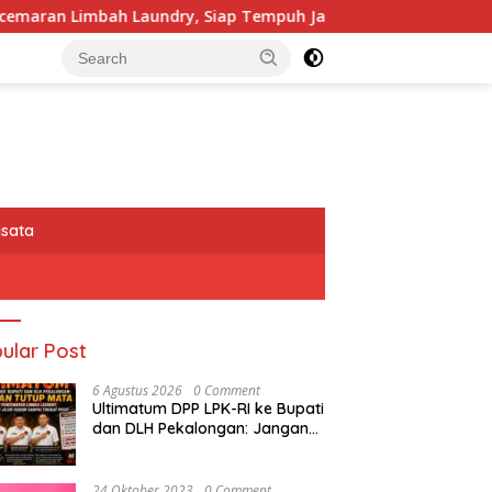
 Siap Tempuh Jalur Hukum Sampai Tingkat Pusat
DPUT
isata
ular Post
6 Agustus 2026
0 Comment
Ultimatum DPP LPK-RI ke Bupati
dan DLH Pekalongan: Jangan
Tutup Mata Dugaan
Pencemaran Limbah Laundry,
Siap Tempuh Jalur Hukum
24 Oktober 2023
0 Comment