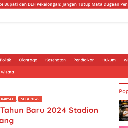
ongan: Jangan Tutup Mata Dugaan Pencemaran Limbah Laundry,
Politik
Olahraga
Kesehatan
Pendidikan
Hukum
W
Wisata
Pop
,
 RAKYAT
SLIDE NEWS
Tahun Baru 2024 Stadion
ang