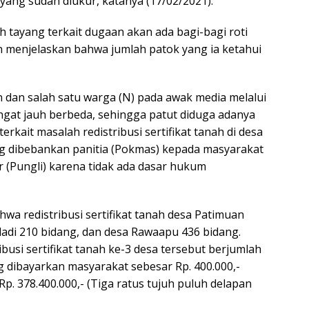
yang sudah diukur, katanya (17/02/2021).
h tayang terkait dugaan akan ada bagi-bagi roti
 menjelaskan bahwa jumlah patok yang ia ketahui
 dan salah satu warga (N) pada awak media melalui
angat jauh berbeda, sehingga patut diduga adanya
ait masalah redistribusi sertifikat tanah di desa
ng dibebankan panitia (Pokmas) kepada masyarakat
r (Pungli) karena tidak ada dasar hukum
wa redistribusi sertifikat tanah desa Patimuan
dadi 210 bidang, dan desa Rawaapu 436 bidang.
busi sertifikat tanah ke-3 desa tersebut berjumlah
ng dibayarkan masyarakat sebesar Rp. 400.000,-
. 378.400.000,- (Tiga ratus tujuh puluh delapan