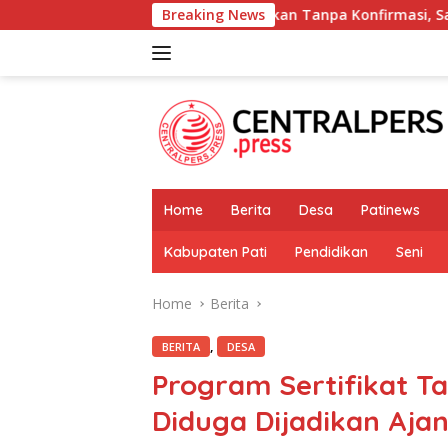
Skip
Diberitakan Tanpa Konfirmasi, Satresnarkoba Polres Ci
Breaking News
to
content
Home
Berita
Desa
Patinews
Kabupaten Pati
Pendidikan
Seni
Home
Berita
,
BERITA
DESA
Program Sertifikat T
Diduga Dijadikan Ajan