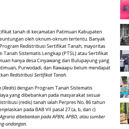
rtifikat tanah di kecamatan Patimuan Kabupaten
 keuntungan oleh oknum-oknum tertentu. Banyak
rogram Redistribusi Sertifikat Tanah, mayoritas
Tanah Sistematis Lengkap (PTSL) atau Sertifikat
imuan hanya desa Cinyawang dan Bulupayung yang
atimuan, Purwodadi, dan Rawaapu belum mendapat
atkan
Redistribusi Sertifikat Tanah
.
 (
Redis
) dengan Program Tanah Sistematis
biaya yang dibebankan pada masyarakat sesuai
stribusi (redis) tanah ialah Perpres No. 86 tahun
jelaskan pada BAB VII pasal 27 (a, b, dan c)
graria dibebankan pada APBN, APBD, atau sumber
ang-undangan.