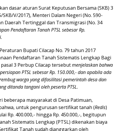
n dasar aturan Surat Keputusan Bersama (SKB) 3
/SKB/V/2017), Menteri Dalam Negeri (No. 590-
 Daerah Tertinggal dan Transmigrasi (No. 34
pan Pendaftaran Tanah PTSL sebesar Rp.
i.
Peraturan Bupati Cilacap No. 79 tahun 2017
anaan Pendaftaran Tanah Sistematis Lengkap Bagi
 pasal 3 Perbup Cilacap tersebut
menjelaskan bahwa
persiapan PTSL sebesar Rp. 150.000,- dan apabila ada
embug warga yang difasilitasi pemerintah desa dan
ng ditanda tangani oleh peserta PTSL.
ri beberapa masyarakat di Desa Patimuan,
hwa, untuk pengurusan sertifikat tanah (
Redis
)
ai Rp. 400.000,- hingga Rp. 450.000,-, begitupun
nah Sistematis Lengkap (PTSL) dikenakan biaya
Sertifikat Tanah sudah dianggarkan oleh