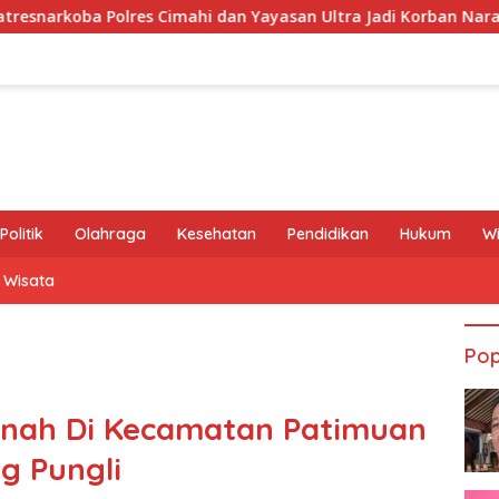
mahi dan Yayasan Ultra Jadi Korban Narasi Sepihak
234
Politik
Olahraga
Kesehatan
Pendidikan
Hukum
W
Wisata
Pop
anah Di Kecamatan Patimuan
g Pungli