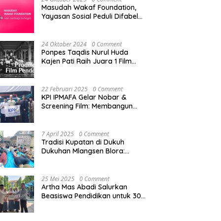
Masudah Wakaf Foundation,
Yayasan Sosial Peduli Difabel
di Pati
24 Oktober 2024
0 Comment
Ponpes Taqdis Nurul Huda
Kajen Pati Raih Juara 1 Film
Pendek Pesantren Tingkat
Nasional
22 Februari 2025
0 Comment
KPI IPMAFA Gelar Nobar &
Screening Film: Membangun
Kreativitas Mahasiswa di Era
Digital
7 April 2025
0 Comment
Tradisi Kupatan di Dukuh
Dukuhan Mlangsen Blora:
Akulturasi Budaya dan
Penguatan Tali Persaudaraan
25 Mei 2025
0 Comment
Artha Mas Abadi Salurkan
Beasiswa Pendidikan untuk 300
Siswa