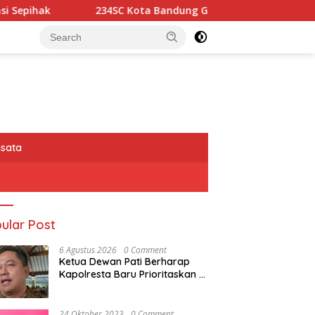
SC Kota Bandung Gelar Aksi Berbagi Sembako untuk Ringanka
isata
ular Post
6 Agustus 2026
0 Comment
Ketua Dewan Pati Berharap
Kapolresta Baru Prioritaskan
Keamanan dan Kondusivitas
Pati di Tengah Dinamika
Daerah
24 Oktober 2023
0 Comment