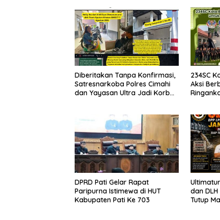
Diberitakan Tanpa Konfirmasi,
234SC K
Satresnarkoba Polres Cimahi
Aksi Ber
dan Yayasan Ultra Jadi Korban
Ringank
Narasi Sepihak
DPRD Pati Gelar Rapat
Ultimatu
Paripurna Istimewa di HUT
dan DLH
Kabupaten Pati Ke 703
Tutup M
Pencema
Siap Te