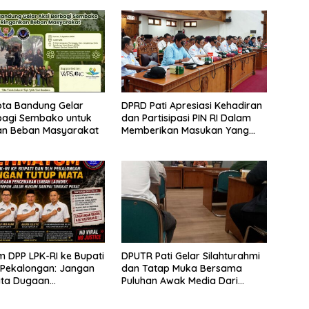
ota Bandung Gelar
DPRD Pati Apresiasi Kehadiran
bagi Sembako untuk
dan Partisipasi PIN RI Dalam
an Beban Masyarakat
Memberikan Masukan Yang
Konstruktif
m DPP LPK-RI ke Bupati
DPUTR Pati Gelar Silahturahmi
 Pekalongan: Jangan
dan Tatap Muka Bersama
ata Dugaan
Puluhan Awak Media Dari
ran Limbah Laundry,
Berbagai Perusahaan Pers di
mpuh Jalur Hukum
Pati