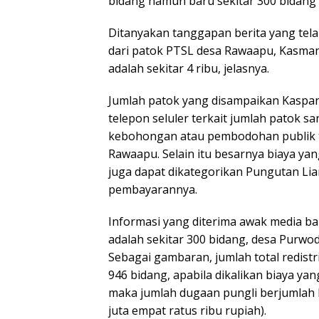
bidang namun baru sekitar 300 bidang 
Ditanyakan tanggapan berita yang tela
dari patok PTSL desa Rawaapu, Kasman
adalah sekitar 4 ribu, jelasnya.
Jumlah patok yang disampaikan Kaspan
telepon seluler terkait jumlah patok s
kebohongan atau pembodohan publik terk
Rawaapu. Selain itu besarnya biaya ya
juga dapat dikategorikan Pungutan Lia
pembayarannya.
Informasi yang diterima awak media bah
adalah sekitar 300 bidang, desa Purwo
Sebagai gambaran, jumlah total redistri
946 bidang, apabila dikalikan biaya ya
maka jumlah dugaan pungli berjumlah Rp
juta empat ratus ribu rupiah).