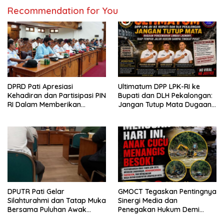
Recommendation for You
DPRD Pati Apresiasi
Ultimatum DPP LPK-RI ke
Kehadiran dan Partisipasi PIN
Bupati dan DLH Pekalongan:
RI Dalam Memberikan
Jangan Tutup Mata Dugaan
Masukan Yang Konstruktif
Pencemaran Limbah
Laundry, Siap Tempuh Jalur
Hukum Sampai Tingkat Pusat
DPUTR Pati Gelar
GMOCT Tegaskan Pentingnya
Silahturahmi dan Tatap Muka
Sinergi Media dan
Bersama Puluhan Awak
Penegakan Hukum Demi
Media Dari Berbagai
Masa Depan Kabupaten