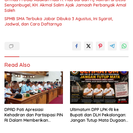
Sengonbugel, KH. Akmal Salim Ajak Jamaah Perbanyak Amal
Saleh
SPMB SMA Terbuka Jabar Dibuka 3 Agustus, Ini Syarat,
Jadwal, dan Cara Daftarnya
Read Also
DPRD Pati Apresiasi
Ultimatum DPP LPK-RI ke
Kehadiran dan Partisipasi PIN
Bupati dan DLH Pekalongan:
RI Dalam Memberikan
Jangan Tutup Mata Dugaan
Masukan Yang Konstruktif
Pencemaran Limbah
Laundry, Siap Tempuh Jalur