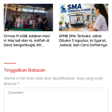
Perusahaan Pers di Pati
Limapuluh Kota
Ormas ProGIB Adakan Haul
SPMB SMA Terbuka Jabar
H. Mas’adi dan Hj. Aslifah di
Dibuka 3 Agustus, Ini Syarat,
Desa Sengonbugel, KH.
Jadwal, dan Cara Daftarnya
Akmal Salim Ajak Jamaah
Perbanyak Amal Saleh
Tinggalkan Balasan
Alamat email Anda tidak akan dipublikasikan.
Ruas yang wajib
ditandai
*