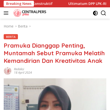
Skip
an Yang Konstruktif
Breaking News
Ultimatum DPP LPK-RI ke Bupati 
to
content
Home
Berita
BERITA
Pramuka Dianggap Penting,
Muntamah Sebut Pramuka Melatih
Kemandirian Dan Kreativitas Anak
Redaksi
18 April 2024