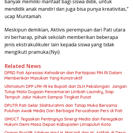
banyak memiliki manfaat bagi siswa didik, untuk
mendidik anak mandiri dan juga bisa punya kreativitas,”
ucap Muntamah.
Meskipun demikian, Aktivis perempuan dari Pati utara
ini berharap, pihak sekolah memberikan beberapa
jenis ekstrakulikuler lain kepada siswa yang tidak
mengikuti pramuka.(Nyi)
Related News
DPRD Pati Apresiasi Kehadiran dan Partisipasi PIN RI Dalam
Memberikan Masukan Yang Konstruktif
Ultimatum DPP LPK-RI ke Bupati dan DLH Pekalongan: Jangan
Tutup Mata Dugaan Pencemaran Limbah Laundry, Siap
Tempuh Jalur Hukum Sampai Tingkat Pusat
DPUTR Pati Gelar Silahturahmi dan Tatap Muka Bersama
Puluhan Awak Media Dari Berbagai Perusahaan Pers di Pati
GMOCT Tegaskan Pentingnya Sinergi Media dan Penegakan
Hukum Demi Masa Depan Kabupaten Limapuluh Kota
Ormas ProGIB Adakan Haul H. Mas’adi dan Hj. Aslifah di Desa