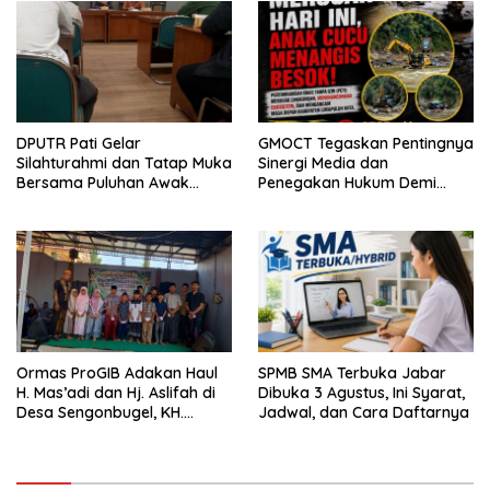
Hukum Sampai Tingkat Pusat
DPUTR Pati Gelar
GMOCT Tegaskan Pentingnya
Silahturahmi dan Tatap Muka
Sinergi Media dan
Bersama Puluhan Awak
Penegakan Hukum Demi
Media Dari Berbagai
Masa Depan Kabupaten
Perusahaan Pers di Pati
Limapuluh Kota
Ormas ProGIB Adakan Haul
SPMB SMA Terbuka Jabar
H. Mas’adi dan Hj. Aslifah di
Dibuka 3 Agustus, Ini Syarat,
Desa Sengonbugel, KH.
Jadwal, dan Cara Daftarnya
Akmal Salim Ajak Jamaah
Perbanyak Amal Saleh